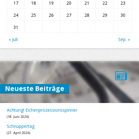
17
18
19
20
21
22
23
24
25
26
27
28
29
30
31
« Juli
Sep. »
Neueste Beiträge
Achtung! Eichenprozessionsspinner
18. Juni 2026
Schnuppertag
27. April 2026