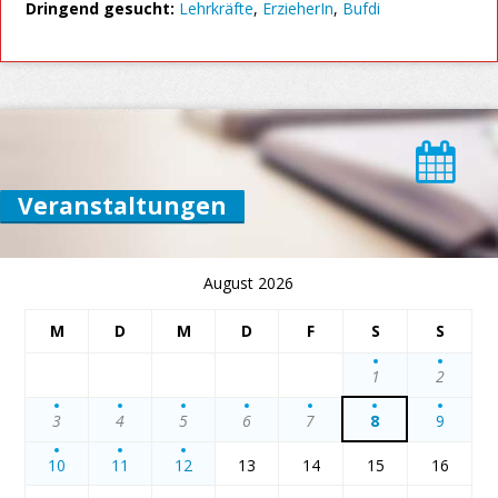
Dringend gesucht:
Lehrkräfte
,
ErzieherIn
,
Bufdi
Veranstaltungen
August 2026
M
D
M
D
F
S
S
1
2
3
4
5
6
7
8
9
10
11
12
13
14
15
16