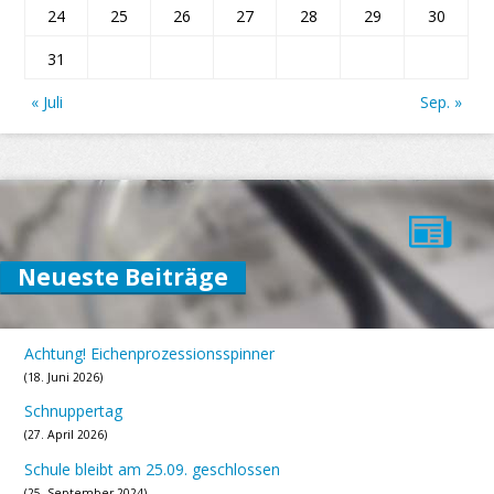
24
25
26
27
28
29
30
31
« Juli
Sep. »
Neueste Beiträge
Achtung! Eichenprozessionsspinner
18. Juni 2026
Schnuppertag
27. April 2026
Schule bleibt am 25.09. geschlossen
25. September 2024