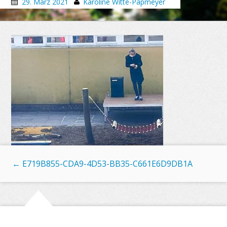
29. März 2021
Karoline Witte-Papmeyer
←
E719B855-CDA9-4D53-BB35-C661E6D9DB1A